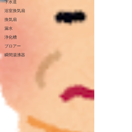
下水道
浴室換気扇
換気扇
漏水
浄化槽
ブロアー
瞬間湯沸器