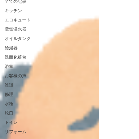
全ての記事
キッチン
エコキュート
電気温水器
オイルタンク
給湯器
洗面化粧台
浴室
お客様の声
雑談
修理
水栓
蛇口
トイレ
リフォーム