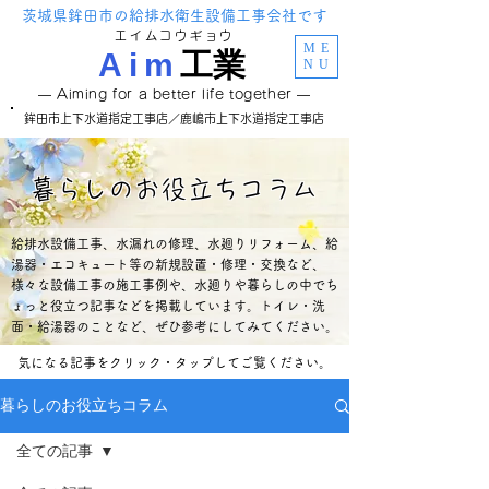
茨城県鉾田市の給排水衛生設備工事会社です
エイムコウギョウ
ME
Aim
工
業
NU
―
Aiming for a better life together ―
鉾田市上下水道指定工事店／鹿嶋市上下水道指定工事店
暮らしのお役立ちコラム
給排水設備工事、水漏れの修理、水廻りリフォーム、給
湯器・エコキュート等の新規設置・修理・交換など、
様々な設備工事の施工事例や、水廻りや暮らしの中でち
ょっと役立つ記事などを掲載しています。トイレ・洗
面・給湯器のことなど、ぜひ参考にしてみてください。
気になる記事をクリック・タップしてご覧ください。
暮らしのお役立ちコラム
全ての記事