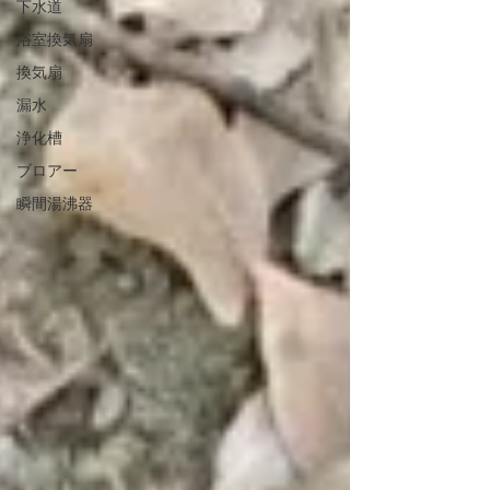
下水道
浴室換気扇
換気扇
漏水
浄化槽
ブロアー
瞬間湯沸器