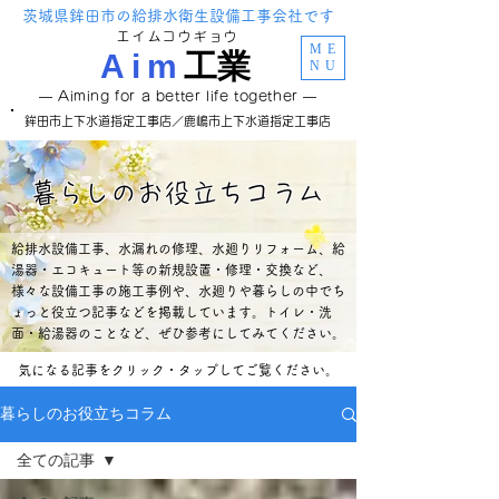
茨城県鉾田市の給排水衛生設備工事会社です
エイムコウギョウ
ME
Aim
工
業
NU
―
Aiming for a better life together ―
鉾田市上下水道指定工事店／鹿嶋市上下水道指定工事店
暮らしのお役立ちコラム
給排水設備工事、水漏れの修理、水廻りリフォーム、給
湯器・エコキュート等の新規設置・修理・交換など、
様々な設備工事の施工事例や、水廻りや暮らしの中でち
ょっと役立つ記事などを掲載しています。トイレ・洗
面・給湯器のことなど、ぜひ参考にしてみてください。
気になる記事をクリック・タップしてご覧ください。
暮らしのお役立ちコラム
全ての記事