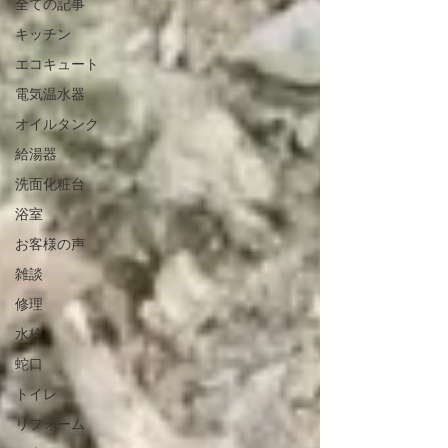
全ての記事
キッチン
エコキュート
電気温水器
オイルタンク
給湯器
洗面化粧台
浴室
お客様の声
雑談
修理
水栓
蛇口
トイレ
リフォーム