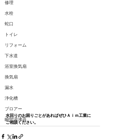
修理
水栓
蛇口
トイレ
リフォーム
下水道
浴室換気扇
換気扇
漏水
浄化槽
ブロアー
水回りのお困りごとがあればぜひＡｉｍ工業に
瞬間湯沸器
ご相談ください。