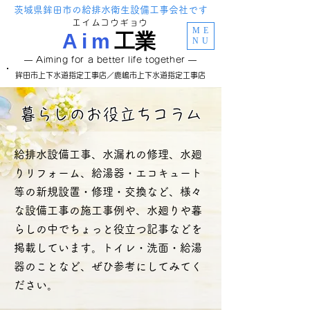
茨城県鉾田市の給排水衛生設備工事会社です
エイムコウギョウ
ME
Aim
工
業
NU
―
Aiming for a better life together ―
鉾田市上下水道指定工事店／鹿嶋市上下水道指定工事店
暮らしのお役立ちコラム
給排水設備工事、水漏れの修理、水廻
りリフォーム、給湯器・エコキュート
等の新規設置・修理・交換など、様々
な設備工事の施工事例や、水廻りや暮
らしの中でちょっと役立つ記事などを
掲載しています。トイレ・洗面・給湯
器のことなど、ぜひ参考にしてみてく
ださい。