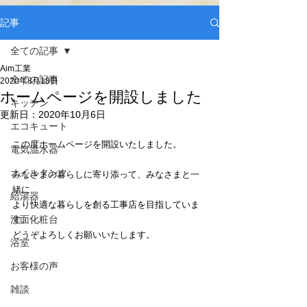
記事
全ての記事
Aim工業
全ての記事
2020年8月18日
ホームページを開設しました
キッチン
更新日：
2020年10月6日
エコキュート
この度ホームページを開設いたしました。
電気温水器
オイルタンク
みなさまの暮らしに寄り添って、みなさまと一
緒に
給湯器
より快適な暮らしを創る工事店を目指していま
洗面化粧台
す。
どうぞよろしくお願いいたします。
浴室
お客様の声
雑談