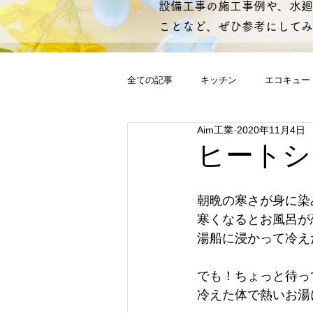
設備工事の施工事例や、水廻
ことなど、ぜひ参考にしてみ
全ての記事
キッチン
エコキュー
Aim工業
2020年11月4日
雑談
修理
水栓
蛇口
ヒートシ
ブロアー
瞬間湯沸器
朝晩の寒さが身に染
寒くなるとお風呂が
湯船に浸かって冷えた
でも！ちょっと待っ
冷えた体で熱いお湯