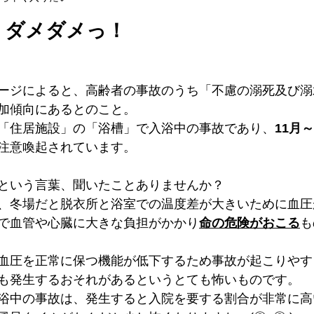
！ダメダメっ！
ージによると、高齢者の事故のうち「不慮の溺死及び溺
加傾向にあるとのこと。
「住居施設」の「浴槽」で入浴中の事故であり、
11月～
注意喚起されています。
という言葉、聞いたことありませんか？
、冬場だと脱衣所と浴室での温度差が大きいために血圧
で血管や心臓に大きな負担がかかり
命の危険がおこる
も
血圧を正常に保つ機能が低下するため事故が起こりやす
も発生するおそれがあるというとても怖いものです。
浴中の事故は、発生すると入院を要する割合が非常に高