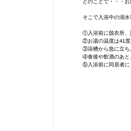
とのことで・・・お
そこで入浴中の溺水
①入浴前に脱衣所、
②お湯の温度は41
③浴槽から急に立ち
④食後や飲酒のあと
⑤入浴前に同居者に