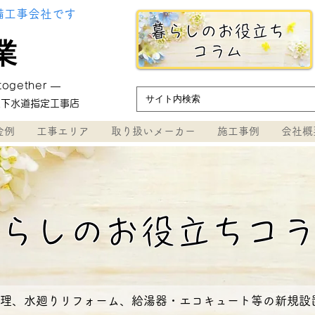
備工事会社です
暮らしのお役立ち
ウ
業
コラム
 together ―
上下水道指定工事店
金例
工事エリア
取り扱いメーカー
施工事例
会社概
らしのお役立ちコ
理、水廻りリフォーム、給湯器・エコキュート等の新規設