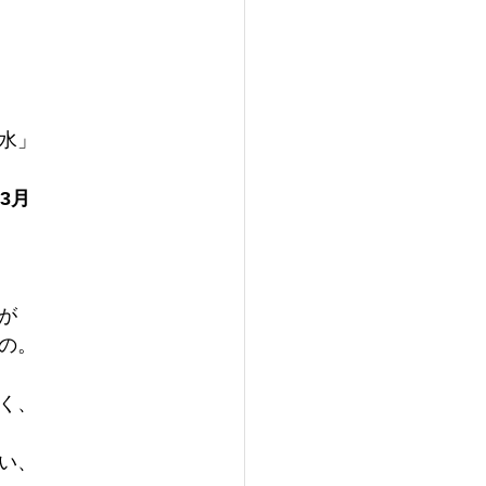
水」
3月
が
の。
く、
い、