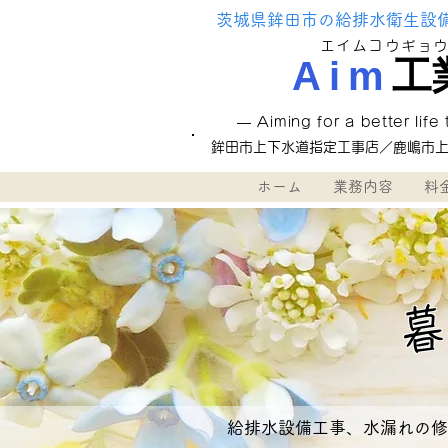
茨城県鉾田市の給排水衛生設
エイムコウギョ
Aim
工
―
Aiming for a better life
鉾田市上下水道指定工事店／鹿嶋市
ホーム
業務内容
料
暮
給排水設備工事、水漏れの修